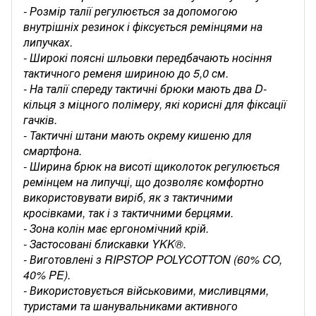
- Розмір талії регулюється за допомогою
внутрішніх резинок і фіксується ремінцями на
липучках.
- Широкі поясні шльовки передбачають носіння
тактичного ременя шириною до 5,0 см.
- На талії спереду тактичні брюки мають два D-
кільця з міцного полімеру, які корисні для фіксації
гачків.
- Тактичні штани мають окрему кишеню для
смартфона.
- Ширина брюк на висоті щиколоток регулюється
ремінцем на липучці, що дозволяє комфортно
використовувати виріб, як з тактичними
кросівками, так і з тактичними берцями.
- Зона колін має ергономічний крій.
- Застосовані блискавки YKK®.
- Виготовлені з RIPSTOP POLYCOTTON (60% CO,
40% PE).
- Використовується військовими, мисливцями,
туристами та шанувальниками активного