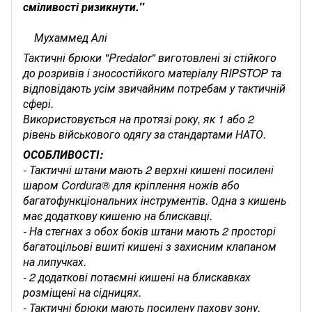
сміливості ризикнути."
Мухаммед Алі
Тактичні брюки "Predator" виготовлені зі стійкого
до розривів і зносостійкого матеріалу RIPSTOP та
відповідають усім звичайним потребам у тактичній
сфері.
Використовується на протязі року, як 1 або 2
рівень військового одягу за стандартами НАТО.
ОСОБЛИВОСТІ:
- Тактичні штани мають 2 верхні кишені посилені
шаром Cordura® для кріплення ножів або
багатофункціональних інструментів. Одна з кишень
має додаткову кишеню на блискавці.
- На стегнах з обох боків штани мають 2 просторі
багатоцільові вшиті кишені з захисним клапаном
на липучках.
- 2 додаткові потаємні кишені на блискавках
розміщені на сідницях.
- Тактичні брюки мають посилену пахову зону.